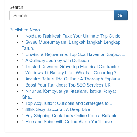
Search
Go
Published News
1
Noida to Rishikesh Taxi: Your Ultimate Trip Guide
1
Sv388 Museumayam: Langkah-langkah Lengkap
Taruh...
1
Unwind & Rejuvenate: Top Spa Haven on Sarjapu...
1
A Culinary Journey with Delicuan
1
Trusted Downers Grove top Electrical Contractor...
1
Windows 11 Battery Life : Why Is It Occurring ?
1
Acquire Retatrutide Online : A Thorough Explana...
1
Boost Your Rankings: Top SEO Services UK
1
Ninunua Kompyuta ya Kitaalamu katika Kenya:
Gha...
1
Top Acquisition: Outlooks and Strategies fo...
1
88kk Sexy Baccarat: A Deep Dive
1
Buy Shipping Containers Online from a Reliable ...
1
Rise and Shine with Online Alarm You'll Love