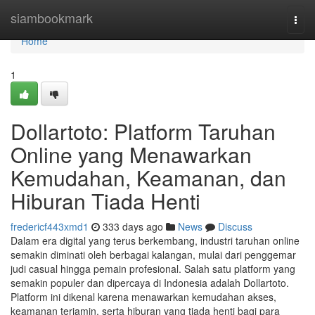
Home
siambookmark
Togg
navi
Home
1
Dollartoto: Platform Taruhan
Online yang Menawarkan
Kemudahan, Keamanan, dan
Hiburan Tiada Henti
fredericf443xmd1
333 days ago
News
Discuss
Dalam era digital yang terus berkembang, industri taruhan online
semakin diminati oleh berbagai kalangan, mulai dari penggemar
judi casual hingga pemain profesional. Salah satu platform yang
semakin populer dan dipercaya di Indonesia adalah Dollartoto.
Platform ini dikenal karena menawarkan kemudahan akses,
keamanan terjamin, serta hiburan yang tiada henti bagi para