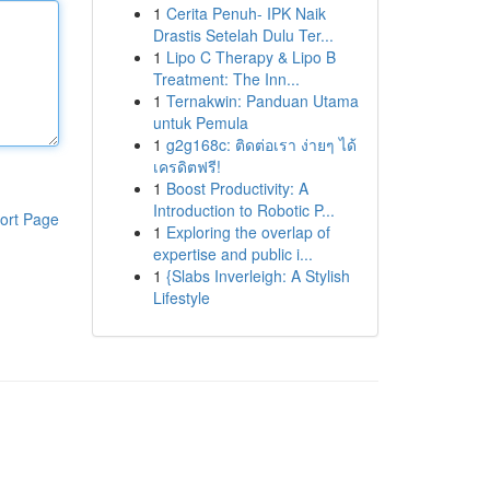
1
Cerita Penuh- IPK Naik
Drastis Setelah Dulu Ter...
1
Lipo C Therapy & Lipo B
Treatment: The Inn...
1
Ternakwin: Panduan Utama
untuk Pemula
1
g2g168c: ติดต่อเรา ง่ายๆ ได้
เครดิตฟรี!
1
Boost Productivity: A
Introduction to Robotic P...
ort Page
1
Exploring the overlap of
expertise and public i...
1
{Slabs Inverleigh: A Stylish
Lifestyle