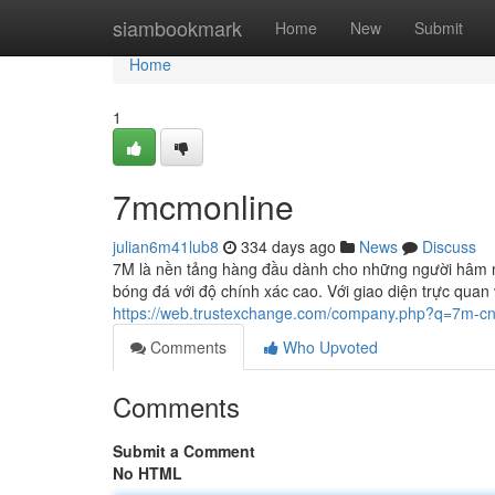
Home
siambookmark
Home
New
Submit
Home
1
7mcmonline
julian6m41lub8
334 days ago
News
Discuss
7M là nền tảng hàng đầu dành cho những người hâm mộ 
bóng đá với độ chính xác cao. Với giao diện trực quan
https://web.trustexchange.com/company.php?q=7m-cn
Comments
Who Upvoted
Comments
Submit a Comment
No HTML