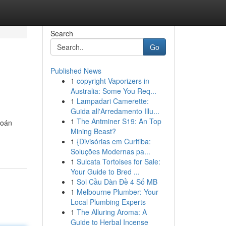
Search
Go
Published News
1
copyright Vaporizers in
Australia: Some You Req...
1
Lampadari Camerette:
Guida all'Arredamento Illu...
1
The Antminer S19: An Top
đoán
Mining Beast?
1
{Divisórias em Curitiba:
Soluções Modernas pa...
1
Sulcata Tortoises for Sale:
Your Guide to Bred ...
1
Soi Cầu Dàn Đề 4 Số MB
1
Melbourne Plumber: Your
Local Plumbing Experts
1
The Alluring Aroma: A
Guide to Herbal Incense