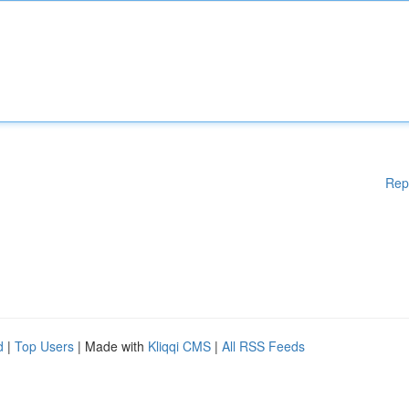
Rep
d
|
Top Users
| Made with
Kliqqi CMS
|
All RSS Feeds