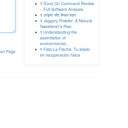
1
Done On Command Review
– Full Software Analysis
1
उत्कृष्ट सीए कैथल शहर
1
Jaggery Powder: A Natural
Sweetener's Rise
1
Understanding the
assimilation of
environmental...
1
Fisio La Flecha: Tu aliado
ort Page
en recuperación física