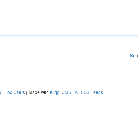
Rep
d
|
Top Users
| Made with
Kliqqi CMS
|
All RSS Feeds