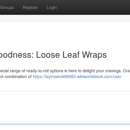
Groups
Register
Login
 Goodness: Loose Leaf Wraps
ecial range of ready-to-roll options is here to delight your cravings. Cra
ect combination of
https://laytnswvi488983.wikiworldstock.com/user