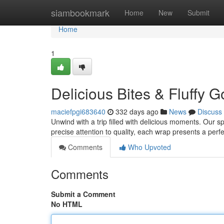
Home
siambookmark
Home
New
Submit
Home
1
Delicious Bites & Fluffy
maciefpgi683640
332 days ago
News
Discuss
Unwind with a trip filled with delicious moments. Our sp
precise attention to quality, each wrap presents a perf
Comments
Who Upvoted
Comments
Submit a Comment
No HTML