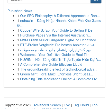
Published News
1
Our SEO Philosophy: A Different Approach to Ran...
1
nohuwin – Đăng Nhập Nhanh, Khám Phá Kho Game
Đ...
1
Copper Wire Scrap: Your Guide to Selling & De...
1
Purchase Vapes Via the Internet Australia: Y...
1
M3M Frank Muller Gurgaon: High-End Redefined...
1
ETF-Broker Vergleich: Die besten Anbieter 2024
1
مهر گستر ایران: راهنمای جامع خدمات و محصولات
1
Webcams : Your Definitive Guide to Real-Tim...
1
KUWIN – Nền Tảng Giải Trí Trực Tuyến Hiện Đại V...
1
A Comprehensive Guide Etizolam Liquid
1
The groundbreaking effect of technological adva...
1
Green Mint Floral Maxi: Effortless Bright Seas...
1
Obtaining This Medication Online: A Complete Ov...
Copyright © 2026 |
Advanced Search
|
Live
|
Tag Cloud
|
Top