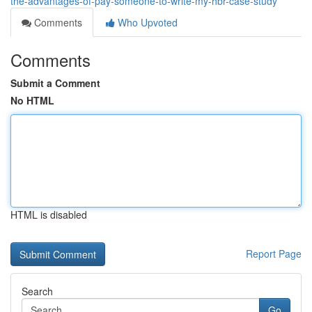
the-advantages-of-pay-someone-to-write-my-hbr-case-study
Comments
Who Upvoted
Comments
Submit a Comment
No HTML
HTML is disabled
Report Page
Search
Go