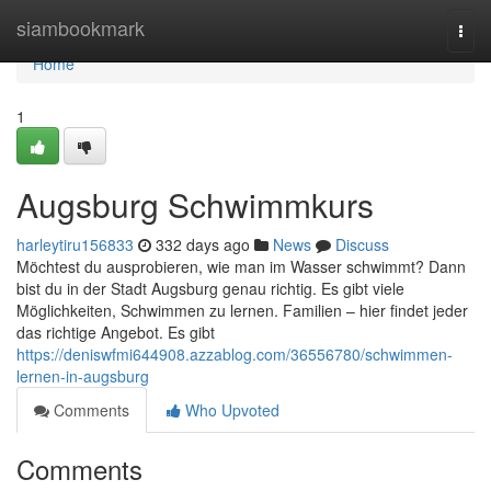
Home
siambookmark
Togg
navi
Home
1
Augsburg Schwimmkurs
harleytiru156833
332 days ago
News
Discuss
Möchtest du ausprobieren, wie man im Wasser schwimmt? Dann
bist du in der Stadt Augsburg genau richtig. Es gibt viele
Möglichkeiten, Schwimmen zu lernen. Familien – hier findet jeder
das richtige Angebot. Es gibt
https://deniswfmi644908.azzablog.com/36556780/schwimmen-
lernen-in-augsburg
Comments
Who Upvoted
Comments