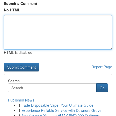
Submit a Comment
No HTML
HTML is disabled
Report Page
Search
Go
Published News
1
Fade Disposable Vape: Your Ultimate Guide
1
Experience Reliable Service with Downers Grove ...
1
Acquire your Yamaha VMAX SHO 200 Outboard