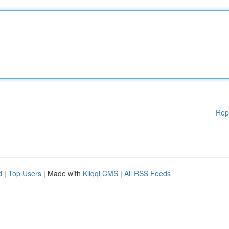
Rep
d
|
Top Users
| Made with
Kliqqi CMS
|
All RSS Feeds