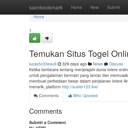
Home
siambookmark
Home
New
Submit
Home
1
Temukan Situs Togel Onli
lucas5c33eau9
329 days ago
News
Discuss
Ketika berbicara tentang menjelajahi dunia lotere onl
untuk pengalaman bermain yang lancar dan memuaskan
membuat perbedaan besar dalam perjalanan lotere And
menarik, platform
http://suster123.live/
Comments
Who Upvoted
Comments
Submit a Comment