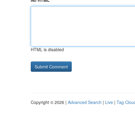
No HTML
HTML is disabled
Copyright © 2026 |
Advanced Search
|
Live
|
Tag Clou