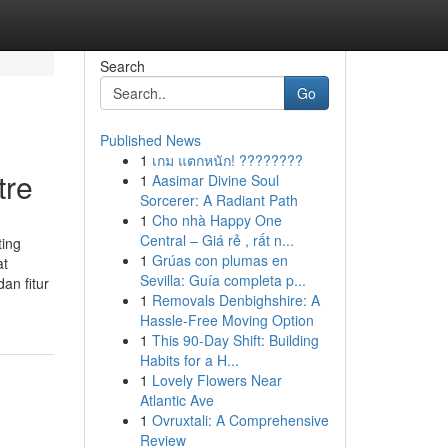
Search
Go
Published News
1
เกม แตกหนัก! ????????
tre
1
Aasimar Divine Soul
Sorcerer: A Radiant Path
1
Cho nhà Happy One
Central – Giá rẻ , rất n...
ting
1
Grúas con plumas en
at
Sevilla: Guía completa p...
an fitur
1
Removals Denbighshire: A
Hassle-Free Moving Option
1
This 90-Day Shift: Building
Habits for a H...
1
Lovely Flowers Near
Atlantic Ave
1
Ovruxtali: A Comprehensive
Review