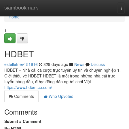
Home
siambookmark
Togg
navi
Home
1
HDBET
estelletnev151916
329 days ago
News
Discuss
HDBET – Nhà cái cá cược trực tuyến uy tín và chuyên nghiệp 1.
Giới thiệu về HDBET HDBET là một trong những nhà cái trực
tuyến hàng đầu, được đông đảo người chơi Việt
https://www.hdbet.co.com/
Comments
Who Upvoted
Comments
Submit a Comment
No HTML