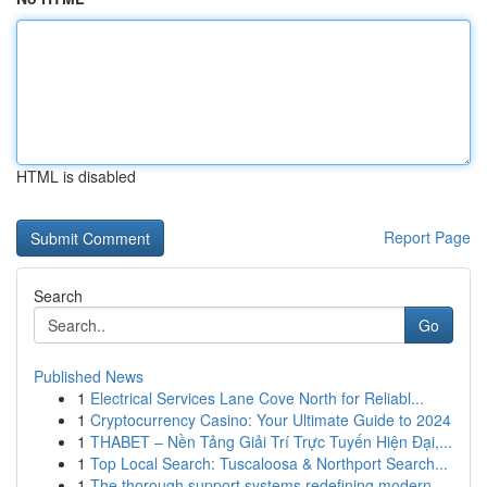
HTML is disabled
Report Page
Search
Go
Published News
1
Electrical Services Lane Cove North for Reliabl...
1
Cryptocurrency Casino: Your Ultimate Guide to 2024
1
THABET – Nền Tảng Giải Trí Trực Tuyến Hiện Đại,...
1
Top Local Search: Tuscaloosa & Northport Search...
1
The thorough support systems redefining modern ...