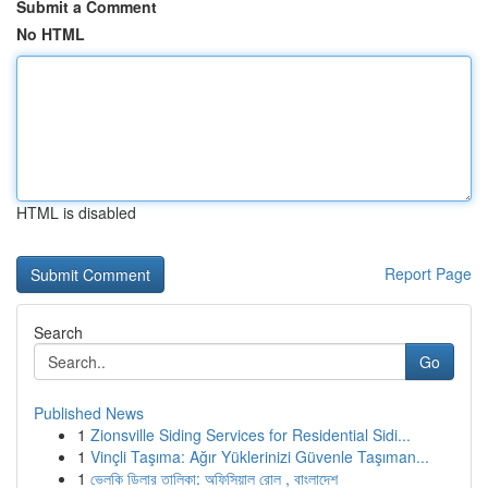
Submit a Comment
No HTML
HTML is disabled
Report Page
Search
Go
Published News
1
Zionsville Siding Services for Residential Sidi...
1
Vinçli Taşıma: Ağır Yüklerinizi Güvenle Taşıman...
1
ভেলকি ডিলার তালিকা: অফিসিয়াল রোল , বাংলাদেশ