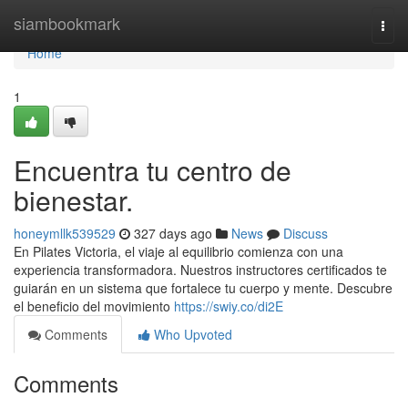
Home
siambookmark
Togg
navi
Home
1
Encuentra tu centro de
bienestar.
honeymllk539529
327 days ago
News
Discuss
En Pilates Victoria, el viaje al equilibrio comienza con una
experiencia transformadora. Nuestros instructores certificados te
guiarán en un sistema que fortalece tu cuerpo y mente. Descubre
el beneficio del movimiento
https://swiy.co/di2E
Comments
Who Upvoted
Comments