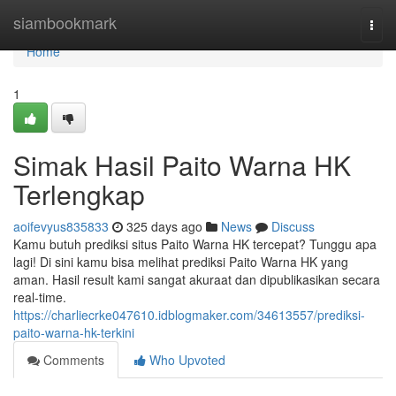
Home
siambookmark
Togg
navi
Home
1
Simak Hasil Paito Warna HK
Terlengkap
aoifevyus835833
325 days ago
News
Discuss
Kamu butuh prediksi situs Paito Warna HK tercepat? Tunggu apa
lagi! Di sini kamu bisa melihat prediksi Paito Warna HK yang
aman. Hasil result kami sangat akuraat dan dipublikasikan secara
real-time.
https://charliecrke047610.idblogmaker.com/34613557/prediksi-
paito-warna-hk-terkini
Comments
Who Upvoted