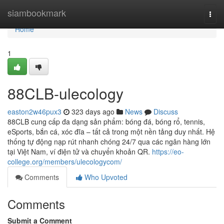
Home
siambookmark
Togg
navi
Home
1
88CLB-ulecology
easton2w46pux3
323 days ago
News
Discuss
88CLB cung cấp đa dạng sản phẩm: bóng đá, bóng rổ, tennis,
eSports, bắn cá, xóc đĩa – tất cả trong một nền tảng duy nhất. Hệ
thống tự động nạp rút nhanh chóng 24/7 qua các ngân hàng lớn
tại Việt Nam, ví điện tử và chuyển khoản QR.
https://eo-
college.org/members/ulecologycom/
Comments
Who Upvoted
Comments
Submit a Comment