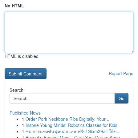
No HTML
HTML is disabled
Report Page
Search
Go
Published News
1
Order Pork Neckbone Ribs Digitally: Your ...
1
Inspire Young Minds: Robotics Classes for Kids
1
ชม การแข่งขันฟุตบอล แบบฟรีๆ! Siam2Ball ให้ข...
1
Bespoke Enamel Mugs : Craft Your Dream Keep...