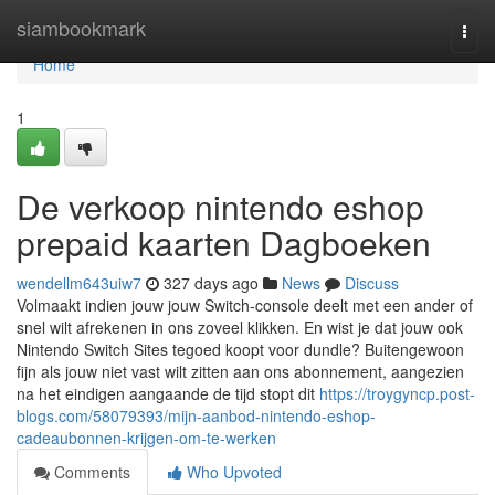
Home
siambookmark
Togg
navi
Home
1
De verkoop nintendo eshop
prepaid kaarten Dagboeken
wendellm643uiw7
327 days ago
News
Discuss
Volmaakt indien jouw jouw Switch-console deelt met een ander of
snel wilt afrekenen in ons zoveel klikken. En wist je dat jouw ook
Nintendo Switch Sites tegoed koopt voor dundle? Buitengewoon
fijn als jouw niet vast wilt zitten aan ons abonnement, aangezien
na het eindigen aangaande de tijd stopt dit
https://troygyncp.post-
blogs.com/58079393/mijn-aanbod-nintendo-eshop-
cadeaubonnen-krijgen-om-te-werken
Comments
Who Upvoted