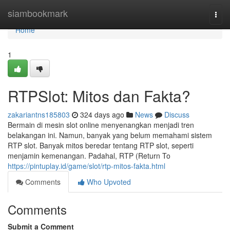
Home
siambookmark
Togg
navi
Home
1
RTPSlot: Mitos dan Fakta?
zakariantns185803
324 days ago
News
Discuss
Bermain di mesin slot online menyenangkan menjadi tren
belakangan ini. Namun, banyak yang belum memahami sistem
RTP slot. Banyak mitos beredar tentang RTP slot, seperti
menjamin kemenangan. Padahal, RTP (Return To
https://pintuplay.id/game/slot/rtp-mitos-fakta.html
Comments
Who Upvoted
Comments
Submit a Comment