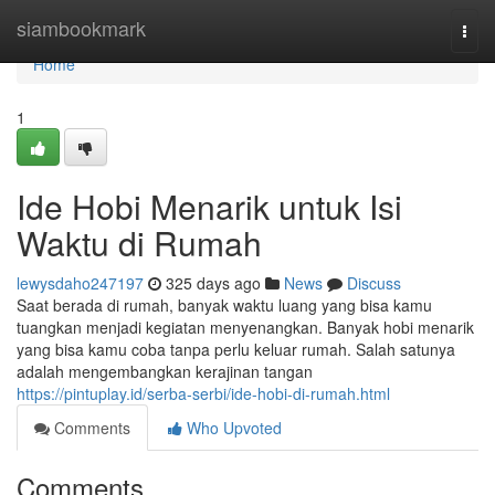
Home
siambookmark
Togg
navi
Home
1
Ide Hobi Menarik untuk Isi
Waktu di Rumah
lewysdaho247197
325 days ago
News
Discuss
Saat berada di rumah, banyak waktu luang yang bisa kamu
tuangkan menjadi kegiatan menyenangkan. Banyak hobi menarik
yang bisa kamu coba tanpa perlu keluar rumah. Salah satunya
adalah mengembangkan kerajinan tangan
https://pintuplay.id/serba-serbi/ide-hobi-di-rumah.html
Comments
Who Upvoted
Comments