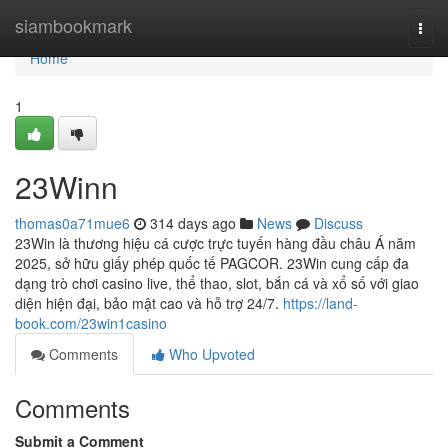
Home
siambookmark
Togg
navi
Home
1
23Winn
thomas0a71mue6
314 days ago
News
Discuss
23Win là thương hiệu cá cược trực tuyến hàng đầu châu Á năm
2025, sở hữu giấy phép quốc tế PAGCOR. 23Win cung cấp đa
dạng trò chơi casino live, thể thao, slot, bắn cá và xổ số với giao
diện hiện đại, bảo mật cao và hỗ trợ 24/7.
https://land-
book.com/23win1casino
Comments
Who Upvoted
Comments
Submit a Comment