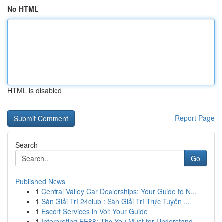
No HTML
HTML is disabled
Report Page
Search
Go
Published News
1
Central Valley Car Dealerships: Your Guide to N...
1
Sàn Giải Trí 24club : Sàn Giải Trí Trực Tuyến ...
1
Escort Services in Voi: Your Guide
1
Interpreting EE88: The You Must for Understand