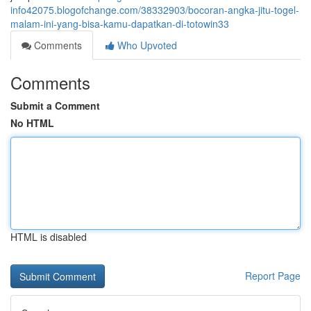
info42075.blogofchange.com/38332903/bocoran-angka-jitu-togel-
malam-ini-yang-bisa-kamu-dapatkan-di-totowin33
Comments
Who Upvoted
Comments
Submit a Comment
No HTML
HTML is disabled
Report Page