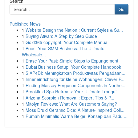
Search
Go
Published News
1
Website Design the Nation : Current Styles & Su...
1
Buying Ativan: A Step-by-Step Guide
1
Gold365 copyright: Your Complete Manual
1
Boost Your SMM Business: The Ultimate
Wholesale...
1
Erase Your Past: Simple Steps to Expungement
1
Dubai Business Setup: Your Complete Handbook
1
SIAP4DI: Meningkatkan Produktivitas Pengadaan...
1
Inneneinrichtung für kleine Wohnungen: Clever P...
1
Finding Massey Ferguson Components in Northe...
1
Brookfield Spa Retreats: Your Ultimate Tranqui...
1
Arizona Scorpion Removal : Expert Tips & P...
1
Mitolyn Reviews: What Are Customers Saying?
1
Moss Druid Ceramic Dice: A Nature-Inspired Coll...
1
Rumah Minimalis Warna Beige: Konsep dan Padu ...