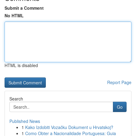
Submit a Comment
No HTML
HTML is disabled
Report Page
Search
Go
Published News
1
Kako Izdobiti Vozačku Dokument u Hrvatskoj?
1
Como Obter a Nacionalidade Portuguesa: Guia