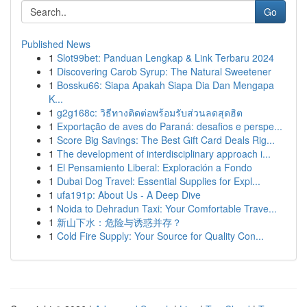
Go
Published News
1
Slot99bet: Panduan Lengkap & Link Terbaru 2024
1
Discovering Carob Syrup: The Natural Sweetener
1
Bossku66: Siapa Apakah Siapa Dia Dan Mengapa
K...
1
g2g168c: วิธีทางติดต่อพร้อมรับส่วนลดสุดฮิต
1
Exportação de aves do Paraná: desafios e perspe...
1
Score Big Savings: The Best Gift Card Deals Rig...
1
The development of interdisciplinary approach i...
1
El Pensamiento Liberal: Exploración a Fondo
1
Dubai Dog Travel: Essential Supplies for Expl...
1
ufa191p: About Us - A Deep Dive
1
Noida to Dehradun Taxi: Your Comfortable Trave...
1
新山下水：危险与诱惑并存？
1
Cold Fire Supply: Your Source for Quality Con...