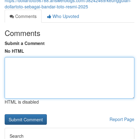
https://dollartoto56788.answerblogs.com/38242469/keunggulan-
dollartoto-sebagai-bandar-toto-resmi-2025
Comments
Who Upvoted
Comments
Submit a Comment
No HTML
HTML is disabled
Report Page
Search