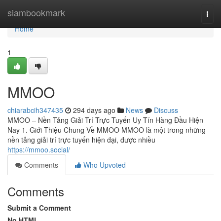
Home
siambookmark
Togg
navi
Home
1
MMOO
chiarabcih347435
294 days ago
News
Discuss
MMOO – Nền Tảng Giải Trí Trực Tuyến Uy Tín Hàng Đầu Hiện
Nay 1. Giới Thiệu Chung Về MMOO MMOO là một trong những
nền tảng giải trí trực tuyến hiện đại, được nhiều
https://mmoo.social/
Comments
Who Upvoted
Comments
Submit a Comment
No HTML