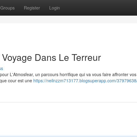
Groups
Register
Login
 Voyage Dans Le Terreur
ss
pour L'Atmosfear, un parcours horrifique qui va vous faire affronter vo
haque cour est une
https://neilnzzm713177.blogsuperapp.com/37979638/