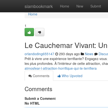
Home
siambookmark
Home
New
Submit
Home
1
Le Cauchemar Vivant: Un
orlandoding655147
293 days ago
News
Discu
Prêt à vivre une expérience terrifiante? Engagez-vous 
les plus profondes. À l'intérieur de cette attraction, c
atmosfear-l-attraction-horrifique-qui-te-terrifiera
Comments
Who Upvoted
Comments
Submit a Comment
No HTML