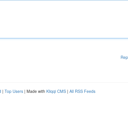
Rep
d
|
Top Users
| Made with
Kliqqi CMS
|
All RSS Feeds