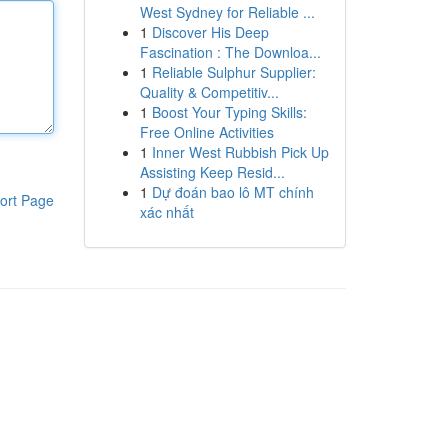
West Sydney for Reliable ...
1
Discover His Deep
Fascination : The Downloa...
1
Reliable Sulphur Supplier:
Quality & Competitiv...
1
Boost Your Typing Skills:
Free Online Activities
1
Inner West Rubbish Pick Up
Assisting Keep Resid...
1
Dự đoán bao lô MT chính
ort Page
xác nhất