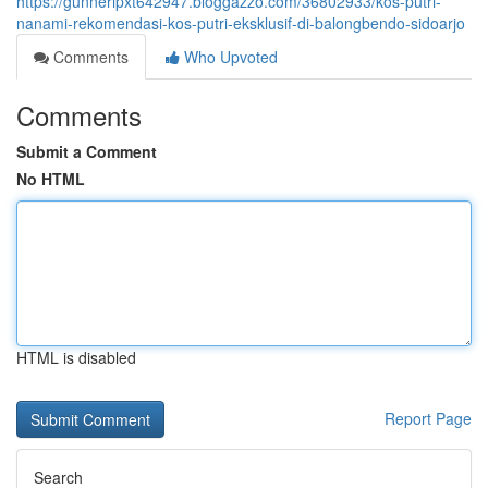
https://gunneripxt642947.bloggazzo.com/36802933/kos-putri-
nanami-rekomendasi-kos-putri-eksklusif-di-balongbendo-sidoarjo
Comments
Who Upvoted
Comments
Submit a Comment
No HTML
HTML is disabled
Report Page
Search