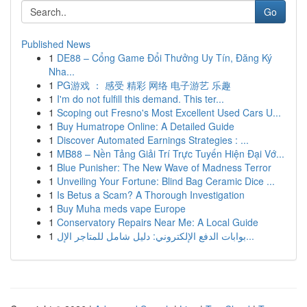
Go
Published News
1
DE88 – Cổng Game Đổi Thưởng Uy Tín, Đăng Ký
Nha...
1
PG游戏 ： 感受 精彩 网络 电子游艺 乐趣
1
I'm do not fulfill this demand. This ter...
1
Scoping out Fresno's Most Excellent Used Cars U...
1
Buy Humatrope Online: A Detailed Guide
1
Discover Automated Earnings Strategies : ...
1
MB88 – Nền Tảng Giải Trí Trực Tuyến Hiện Đại Vớ...
1
Blue Punisher: The New Wave of Madness Terror
1
Unveiling Your Fortune: Blind Bag Ceramic Dice ...
1
Is Betus a Scam? A Thorough Investigation
1
Buy Muha meds vape Europe
1
Conservatory Repairs Near Me: A Local Guide
1
بوابات الدفع الإلكتروني: دليل شامل للمتاجر الإل...