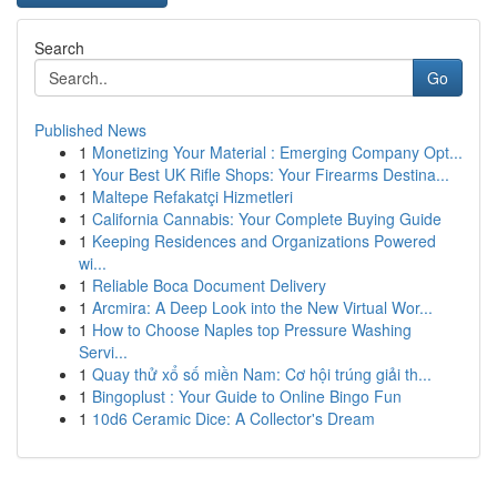
Search
Go
Published News
1
Monetizing Your Material : Emerging Company Opt...
1
Your Best UK Rifle Shops: Your Firearms Destina...
1
Maltepe Refakatçi Hizmetleri
1
California Cannabis: Your Complete Buying Guide
1
Keeping Residences and Organizations Powered
wi...
1
Reliable Boca Document Delivery
1
Arcmira: A Deep Look into the New Virtual Wor...
1
How to Choose Naples top Pressure Washing
Servi...
1
Quay thử xổ số miền Nam: Cơ hội trúng giải th...
1
Bingoplust : Your Guide to Online Bingo Fun
1
10d6 Ceramic Dice: A Collector's Dream