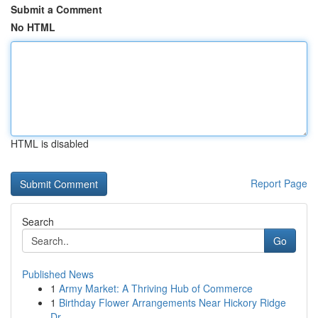
Submit a Comment
No HTML
HTML is disabled
Report Page
Search
Go
Published News
1
Army Market: A Thriving Hub of Commerce
1
Birthday Flower Arrangements Near Hickory Ridge
Dr