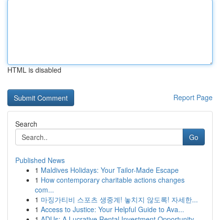
HTML is disabled
Report Page
Search
Go
Published News
1
Maldives Holidays: Your Tailor-Made Escape
1
How contemporary charitable actions changes
com...
1
마징가티비 스포츠 생중계! 놓치지 않도록! 자세한...
1
Access to Justice: Your Helpful Guide to Ava...
1
ADUs: A Lucrative Rental Investment Opportunity