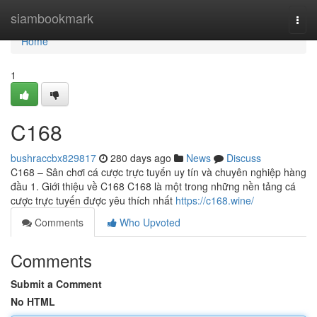
Home
siambookmark
Togg
navi
Home
1
C168
bushraccbx829817
280 days ago
News
Discuss
C168 – Sân chơi cá cược trực tuyến uy tín và chuyên nghiệp hàng
đầu 1. Giới thiệu về C168 C168 là một trong những nền tảng cá
cược trực tuyến được yêu thích nhất
https://c168.wine/
Comments
Who Upvoted
Comments
Submit a Comment
No HTML