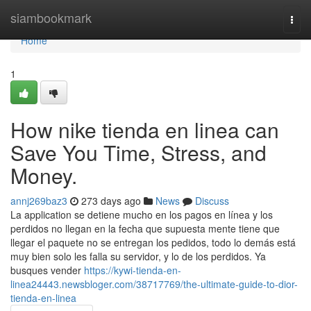
Home
siambookmark
Togg
navi
Home
1
How nike tienda en linea can
Save You Time, Stress, and
Money.
annj269baz3
273 days ago
News
Discuss
La application se detiene mucho en los pagos en línea y los
perdidos no llegan en la fecha que supuesta mente tiene que
llegar el paquete no se entregan los pedidos, todo lo demás está
muy bien solo les falla su servidor, y lo de los perdidos. Ya
busques vender
https://kywi-tienda-en-
linea24443.newsbloger.com/38717769/the-ultimate-guide-to-dior-
tienda-en-linea