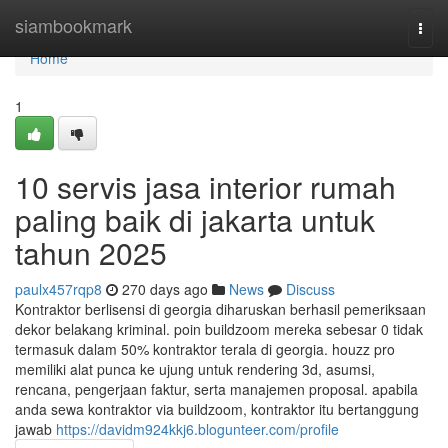
Home
siambookmark
Togg
navi
Home
1
10 servis jasa interior rumah
paling baik di jakarta untuk
tahun 2025
paulx457rqp8
270 days ago
News
Discuss
Kontraktor berlisensi di georgia diharuskan berhasil pemeriksaan
dekor belakang kriminal. poin buildzoom mereka sebesar 0 tidak
termasuk dalam 50% kontraktor terala di georgia. houzz pro
memiliki alat punca ke ujung untuk rendering 3d, asumsi,
rencana, pengerjaan faktur, serta manajemen proposal. apabila
anda sewa kontraktor via buildzoom, kontraktor itu bertanggung
jawab
https://davidm924kkj6.blogunteer.com/profile