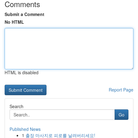
Comments
Submit a Comment
No HTML
HTML is disabled
Report Page
Search
Go
Published News
1
출장 마사지로 피로를 날려버리세요!