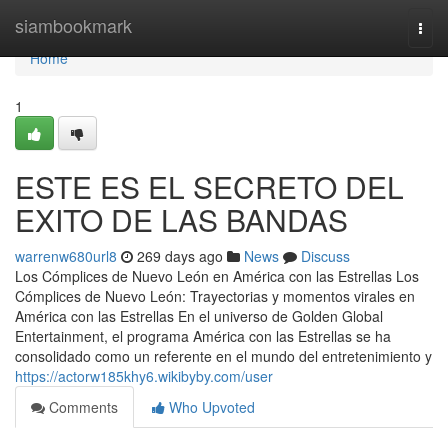
Home
siambookmark
Togg
navi
Home
1
ESTE ES EL SECRETO DEL
EXITO DE LAS BANDAS
warrenw680url8
269 days ago
News
Discuss
Los Cómplices de Nuevo León en América con las Estrellas Los
Cómplices de Nuevo León: Trayectorias y momentos virales en
América con las Estrellas En el universo de Golden Global
Entertainment, el programa América con las Estrellas se ha
consolidado como un referente en el mundo del entretenimiento y
https://actorw185khy6.wikibyby.com/user
Comments
Who Upvoted