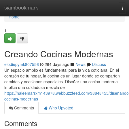
Home
siambookmark
Tog
navi
Home
1
Creando Cocinas Modernas
elodiepymk807556
264 days ago
News
Discuss
Un espacio amplio es fundamental para la vida cotidiana. En el
corazón de tu hogar, la cocina es un lugar donde se comparten
comidas y ocasiones especiales. Diseñar una cocina moderna
implica una cuidadosa mezcla de
https://haleemarrxm143978.webbuzzfeed.com/38848455/diseñando
cocinas-modernas
Comments
Who Upvoted
Comments