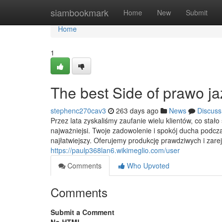
Home
siambookmark
Home
New
Submit
Home
1
The best Side of prawo j
stephenc270cav3
263 days ago
News
Discuss
Przez lata zyskaliśmy zaufanie wielu klientów, co stało
najważniejsi. Twoje zadowolenie i spokój ducha podczas
najłatwiejszy. Oferujemy produkcję prawdziwych i zar
https://paulp368lan6.wikimeglio.com/user
Comments
Who Upvoted
Comments
Submit a Comment