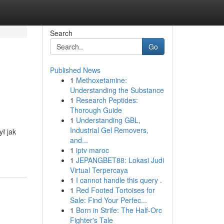
Search
Go
Published News
1
Methoxetamine:
Understanding the Substance
1
Research Peptides:
Thorough Guide
1
Understanding GBL,
Industrial Gel Removers,
ł jak
and...
1
iptv maroc
1
JEPANGBET88: Lokasi Judi
Virtual Terpercaya
1
I cannot handle this query .
1
Red Footed Tortoises for
Sale: Find Your Perfec...
1
Born in Strife: The Half-Orc
Fighter's Tale