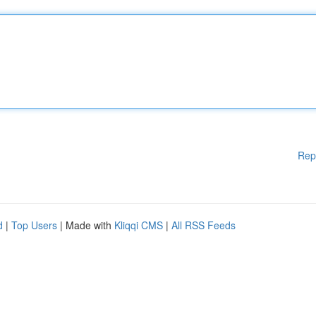
Rep
d
|
Top Users
| Made with
Kliqqi CMS
|
All RSS Feeds