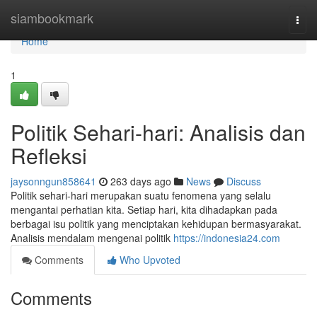
Home
siambookmark
Togg
navi
Home
1
Politik Sehari-hari: Analisis dan
Refleksi
jaysonngun858641
263 days ago
News
Discuss
Politik sehari-hari merupakan suatu fenomena yang selalu
mengantai perhatian kita. Setiap hari, kita dihadapkan pada
berbagai isu politik yang menciptakan kehidupan bermasyarakat.
Analisis mendalam mengenai politik
https://indonesia24.com
Comments
Who Upvoted
Comments