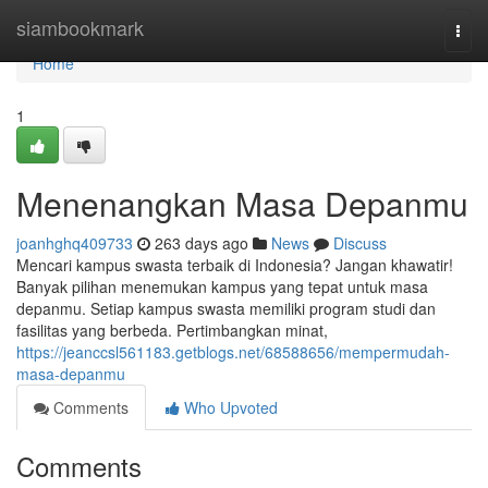
Home
siambookmark
Togg
navi
Home
1
Menenangkan Masa Depanmu
joanhghq409733
263 days ago
News
Discuss
Mencari kampus swasta terbaik di Indonesia? Jangan khawatir!
Banyak pilihan menemukan kampus yang tepat untuk masa
depanmu. Setiap kampus swasta memiliki program studi dan
fasilitas yang berbeda. Pertimbangkan minat,
https://jeanccsl561183.getblogs.net/68588656/mempermudah-
masa-depanmu
Comments
Who Upvoted
Comments