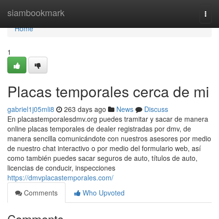
Home
siambookmark
Togg
navi
Home
1
Placas temporales cerca de mi
gabriel1j05mli8
263 days ago
News
Discuss
En placastemporalesdmv.org puedes tramitar y sacar de manera
online placas temporales de dealer registradas por dmv, de
manera sencilla comunicándote con nuestros asesores por medio
de nuestro chat interactivo o por medio del formulario web, así
como también puedes sacar seguros de auto, títulos de auto,
licencias de conducir, inspecciones
https://dmvplacastemporales.com/
Comments
Who Upvoted
Comments