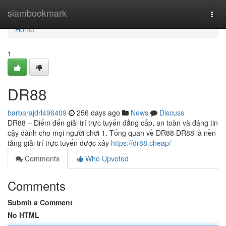
Home
siambookmark
Togg
navi
Home
1
DR88
barbarajdrl496409
256 days ago
News
Discuss
DR88 – Điểm đến giải trí trực tuyến đẳng cấp, an toàn và đáng tin
cậy dành cho mọi người chơi 1. Tổng quan về DR88 DR88 là nền
tảng giải trí trực tuyến được xây
https://dr88.cheap/
Comments
Who Upvoted
Comments
Submit a Comment
No HTML