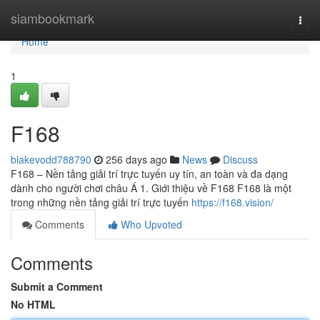
Home
siambookmark
Togg
navi
Home
1
F168
blakevodd788790
256 days ago
News
Discuss
F168 – Nền tảng giải trí trực tuyến uy tín, an toàn và đa dạng
dành cho người chơi châu Á 1. Giới thiệu về F168 F168 là một
trong những nền tảng giải trí trực tuyến
https://f168.vision/
Comments
Who Upvoted
Comments
Submit a Comment
No HTML