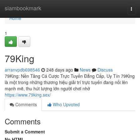
Home
siambookmark
Togg
navi
Home
1
79King
arranvpdb698546
248 days ago
News
Discuss
79King: Nền Tảng Cá Cược Trực Tuyến Đẳng Cấp, Uy Tín 79King
là một trong những thương hiệu giải trí trực tuyến đang nổi lên
mạnh mẽ, thu hút lượng lớn người chơi nhờ
https://www.79king.sex/
Comments
Who Upvoted
Comments
Submit a Comment
No HTML