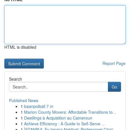
HTML is disabled
Report Page
Search
Go
Published News
1
baanpolball 7 m
1
Marion County Movers: Affordable Transitions to...
1
Dwellings à Acquisition au Cameroun
1
Achieve Efficiency : A Guide to Self-Serve ...
1
İSTANBUL Ev taşıma Nakliyat: Profesyonel Çözü...