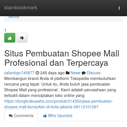
Home
siambookmark
Togg
navi
Home
1
Situs Pembuatan Shopee Mall
Profesional dan Terpercaya
safanbgn745877
245 days ago
News
Discuss
Membangun brand Anda di platform Tokopedia membutuhkan
rencana yang tepat. Untuk itu, Anda butuh jasa pembuatan
Shopee Mall yang profesional . Kami adalah perusahaan yang
terbukti dalam menciptakan toko online yang
https://dongkrakusaha.com/produk/314352/jasa-pembuatan-
shopee-mall-konsultan-di-kota-jakarta-08112101267
Comments
Who Upvoted