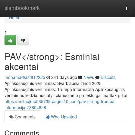
Home
siambookmark
Togg
navi
Home
1
PAV</strong>: Esminiai
akcentai
mohamadsrst812225
241 days ago
News
Discuss
Aplinkosauginis vertinimas: Svarbiausia žinoti 2025
Aplinkosauginis vertinimas: Trumpa informacija Aplinkosauginis
vertinimas leidžia nustatyti planuojamo projekto galimą įtaką. Tai
https://anitaujmb535739.pages10.com/pav-strong-trumpa-
informacija-73804628
Comments
Who Upvoted
Comments