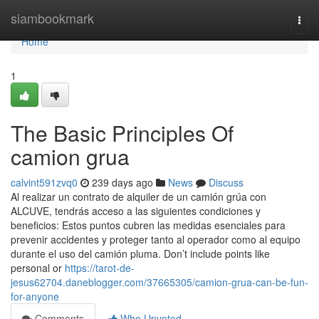
Home
siambookmark
Togg
navi
Home
1
The Basic Principles Of
camion grua
calvint591zvq0
239 days ago
News
Discuss
Al realizar un contrato de alquiler de un camión grúa con
ALCUVE, tendrás acceso a las siguientes condiciones y
beneficios: Estos puntos cubren las medidas esenciales para
prevenir accidentes y proteger tanto al operador como al equipo
durante el uso del camión pluma. Don’t include points like
personal or
https://tarot-de-
jesus62704.daneblogger.com/37665305/camion-grua-can-be-fun-
for-anyone
Comments
Who Upvoted