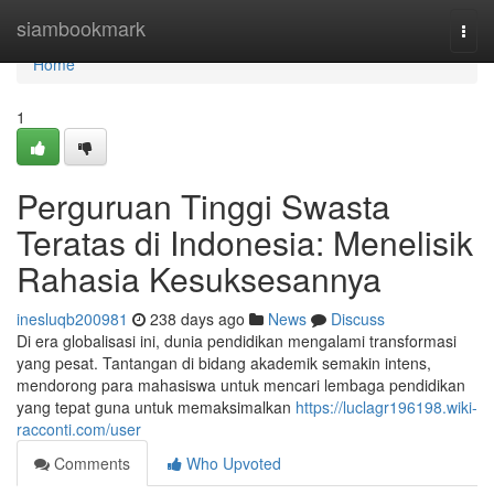
Home
siambookmark
Togg
navi
Home
1
Perguruan Tinggi Swasta
Teratas di Indonesia: Menelisik
Rahasia Kesuksesannya
inesluqb200981
238 days ago
News
Discuss
Di era globalisasi ini, dunia pendidikan mengalami transformasi
yang pesat. Tantangan di bidang akademik semakin intens,
mendorong para mahasiswa untuk mencari lembaga pendidikan
yang tepat guna untuk memaksimalkan
https://luclagr196198.wiki-
racconti.com/user
Comments
Who Upvoted