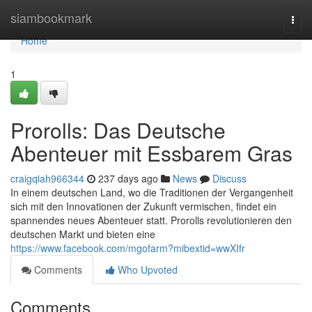
Home
siambookmark
Togg
navi
Home
1
Prorolls: Das Deutsche
Abenteuer mit Essbarem Gras
craigqiah966344
237 days ago
News
Discuss
In einem deutschen Land, wo die Traditionen der Vergangenheit
sich mit den Innovationen der Zukunft vermischen, findet ein
spannendes neues Abenteuer statt. Prorolls revolutionieren den
deutschen Markt und bieten eine
https://www.facebook.com/mgofarm?mibextid=wwXIfr
Comments
Who Upvoted
Comments