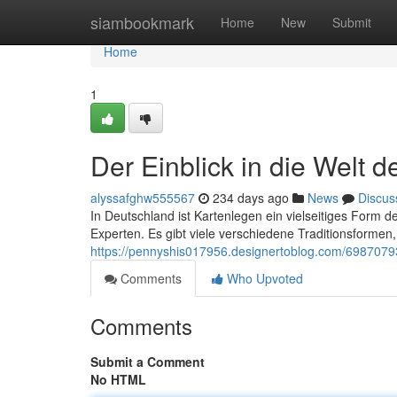
Home
siambookmark
Home
New
Submit
Home
1
Der Einblick in die Welt
alyssafghw555567
234 days ago
News
Discus
In Deutschland ist Kartenlegen ein vielseitiges Form
Experten. Es gibt viele verschiedene Traditionsforme
https://pennyshis017956.designertoblog.com/6987079
Comments
Who Upvoted
Comments
Submit a Comment
No HTML