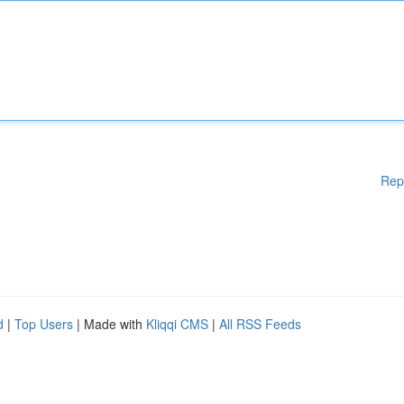
Rep
d
|
Top Users
| Made with
Kliqqi CMS
|
All RSS Feeds