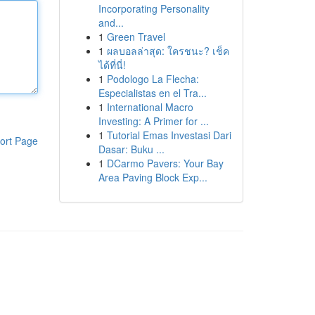
Incorporating Personality
and...
1
Green Travel
1
ผลบอลล่าสุด: ใครชนะ? เช็ค
ได้ที่นี่!
1
Podologo La Flecha:
Especialistas en el Tra...
1
International Macro
Investing: A Primer for ...
1
Tutorial Emas Investasi Dari
ort Page
Dasar: Buku ...
1
DCarmo Pavers: Your Bay
Area Paving Block Exp...