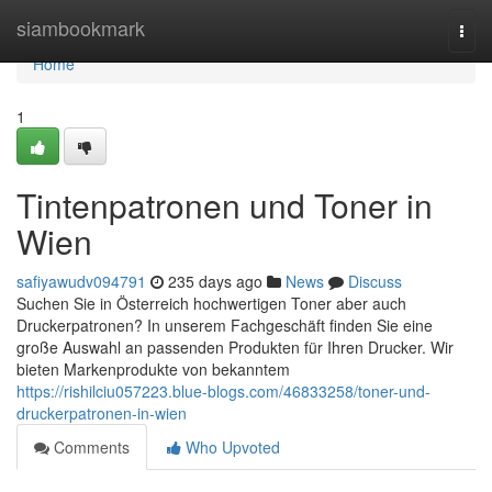
Home
siambookmark
Togg
navi
Home
1
Tintenpatronen und Toner in
Wien
safiyawudv094791
235 days ago
News
Discuss
Suchen Sie in Österreich hochwertigen Toner aber auch
Druckerpatronen? In unserem Fachgeschäft finden Sie eine
große Auswahl an passenden Produkten für Ihren Drucker. Wir
bieten Markenprodukte von bekanntem
https://rishilciu057223.blue-blogs.com/46833258/toner-und-
druckerpatronen-in-wien
Comments
Who Upvoted