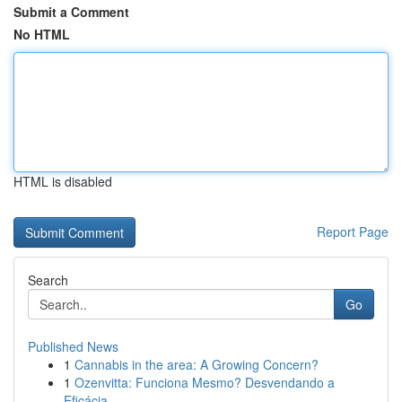
Submit a Comment
No HTML
HTML is disabled
Report Page
Search
Go
Published News
1
Cannabis in the area: A Growing Concern?
1
Ozenvitta: Funciona Mesmo? Desvendando a
Eficácia