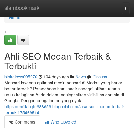
Home
siambookmark
Togg
navi
Home
1
Ahli SEO Medan Terbaik &
Terbukti
blaketcyw095276
194 days ago
News
Discuss
Mencari layanan optimasi mesin pencari di Medan yang benar-
benar terbaik? Perusahaan kami hadir sebagai pilihan utama
untuk keinginan Anda dalam meningkatkan visibilitas domain di
Google. Dengan pengalaman yang nyata,
https://emiliahgte688659.blogocial.com/jasa-seo-medan-terbaik-
terbukti-75469514
Comments
Who Upvoted