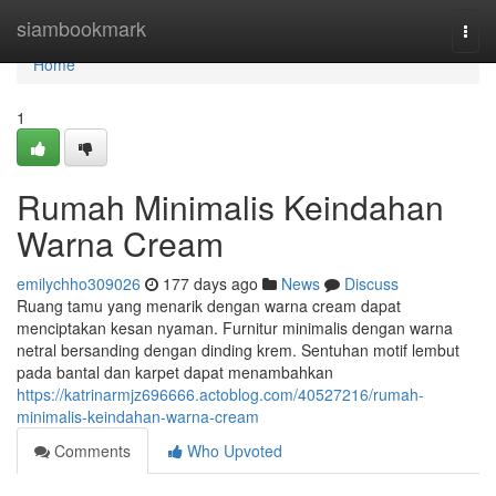
Home
siambookmark
Togg
navi
Home
1
Rumah Minimalis Keindahan
Warna Cream
emilychho309026
177 days ago
News
Discuss
Ruang tamu yang menarik dengan warna cream dapat
menciptakan kesan nyaman. Furnitur minimalis dengan warna
netral bersanding dengan dinding krem. Sentuhan motif lembut
pada bantal dan karpet dapat menambahkan
https://katrinarmjz696666.actoblog.com/40527216/rumah-
minimalis-keindahan-warna-cream
Comments
Who Upvoted