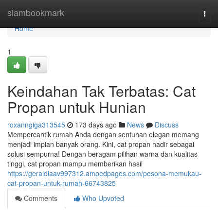
Home
siambookmark
Togg
navi
Home
1
Keindahan Tak Terbatas: Cat
Propan untuk Hunian
roxanngiga313545
173 days ago
News
Discuss
Mempercantik rumah Anda dengan sentuhan elegan memang
menjadi impian banyak orang. Kini, cat propan hadir sebagai
solusi sempurna! Dengan beragam pilihan warna dan kualitas
tinggi, cat propan mampu memberikan hasil
https://geraldiaav997312.ampedpages.com/pesona-memukau-
cat-propan-untuk-rumah-66743825
Comments
Who Upvoted