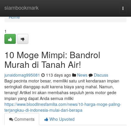
Home
siambookmark
Togg
navi
Home
1
10 Moge Mimpi: Bandrol
Murah di Tanah Air!
junaidomag995081
113 days ago
News
Discuss
Bagi pecinta motor besar, memiliki satu unit kendaraan impian
seringkali dianggap sulit karena biaya yang mahal. Namun,
tenang! Artikel ini akan membahas sepuluh jenis motor gede
impian yang dapat Anda semua miliki
https://www.bloodlinesfamilia.com/news/10-harga-moge-paling-
terjangkau-di-indonesia-mulai-dari-berapa
Comments
Who Upvoted