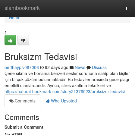
Home
siambookmark
Togg
navi
Home
1
Bruksizm Tedavisi
berthaypiv087006
92 days ago
News
Discuss
Çene sıkma ve horlama benzeri sesler sorununa sahip olan kişiler
için birçok çözüm bulunmaktadır. Bu tedaviler arasında gece plağı
en etkili olanlardandır. Ayrıca, stres azaltma teknikleri ve
https://natural-bookmark.com/story21376023/bruksizm-tedavisi
Comments
Who Upvoted
Comments
Submit a Comment
No HTML