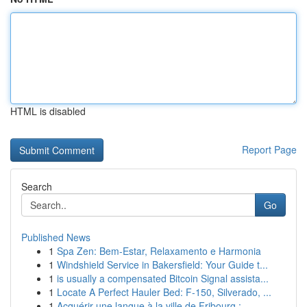
HTML is disabled
Report Page
Search
Go
Published News
1
Spa Zen: Bem-Estar, Relaxamento e Harmonia
1
Windshield Service in Bakersfield: Your Guide t...
1
is usually a compensated Bitcoin Signal assista...
1
Locate A Perfect Hauler Bed: F-150, Silverado, ...
1
Acquérir une langue à la ville de Fribourg :...