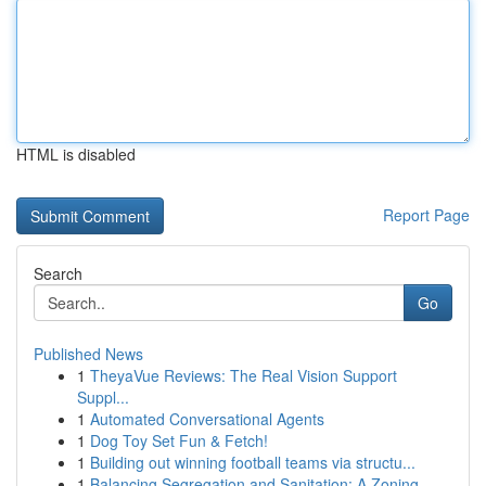
HTML is disabled
Report Page
Search
Go
Published News
1
TheyaVue Reviews: The Real Vision Support
Suppl...
1
Automated Conversational Agents
1
Dog Toy Set Fun & Fetch!
1
Building out winning football teams via structu...
1
Balancing Segregation and Sanitation: A Zoning ...