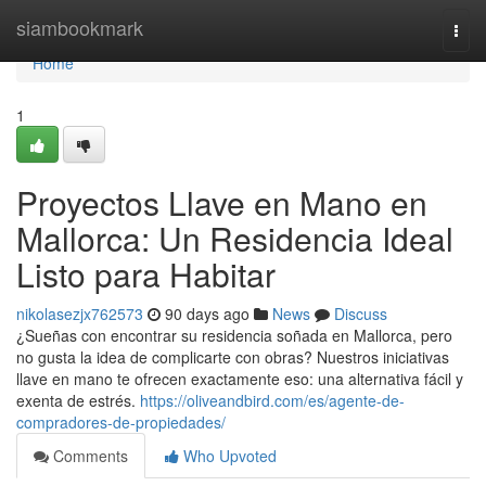
Home
siambookmark
Togg
navi
Home
1
Proyectos Llave en Mano en
Mallorca: Un Residencia Ideal
Listo para Habitar
nikolasezjx762573
90 days ago
News
Discuss
¿Sueñas con encontrar su residencia soñada en Mallorca, pero
no gusta la idea de complicarte con obras? Nuestros iniciativas
llave en mano te ofrecen exactamente eso: una alternativa fácil y
exenta de estrés.
https://oliveandbird.com/es/agente-de-
compradores-de-propiedades/
Comments
Who Upvoted