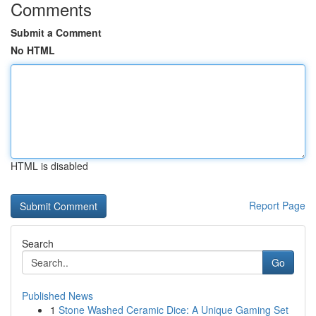
Comments
Submit a Comment
No HTML
HTML is disabled
Report Page
Search
Go
Published News
1
Stone Washed Ceramic Dice: A Unique Gaming Set